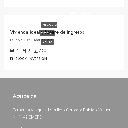
USD
200.000
NEGOCIO
Vivienda ideal y fuente de ingresos
ESPECIAL
La Rioja 1097, Mar de Ajó
VENTA
8
5
320
EN BLOCK, INVERSION
Acerca de:
Fernanda Vazquez: Martillero-Corredor Público Matrícula
Nº 1149 CMCPD