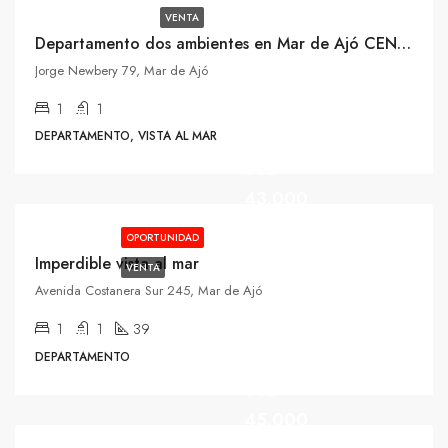
VENTA
Departamento dos ambientes en Mar de Ajó CENTRO
Jorge Newbery 79, Mar de Ajó
1
1
DEPARTAMENTO, VISTA AL MAR
USD
43.000
OPORTUNIDAD
Imperdible vista al mar
VENTA
Avenida Costanera Sur 245, Mar de Ajó
1
1
39
DEPARTAMENTO
USD
45.000