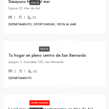
Desayuno frente al mar
VENTA
Espora 22, Mar de Ajó
1
1
55
DEPARTAMENTO, OPORTUNIDAD, VISTA AL MAR
USD
80.000
VENTA
Tu hogar en pleno centro de San Bernardo
Joaquín V. González 100, San Bernardo
2
1
60
DEPARTAMENTO
USD
100.000
OPORTUNIDAD