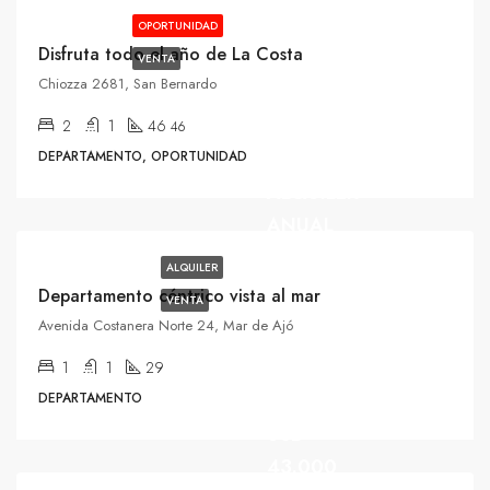
OPORTUNIDAD
Disfruta todo el año de La Costa
VENTA
Chiozza 2681, San Bernardo
USD
40.000/$
2
1
46
46
280.000
DEPARTAMENTO, OPORTUNIDAD
ALQUILER
ANUAL
ALQUILER
Departamento céntrico vista al mar
VENTA
Avenida Costanera Norte 24, Mar de Ajó
1
1
29
DEPARTAMENTO
USD
43.000