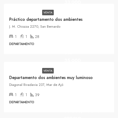
33.000
VENTA
Práctico departamento dos ambientes
J. M. Chiozza 2270, San Bernardo
1
1
28
DEPARTAMENTO
USD
35.000
VENTA
Departamento dos ambientes muy luminoso
Diagonal Rivadavia 237, Mar de Ajó
OPORTUNIDAD
1
1
39
USD
DEPARTAMENTO
35.000/NUEVO