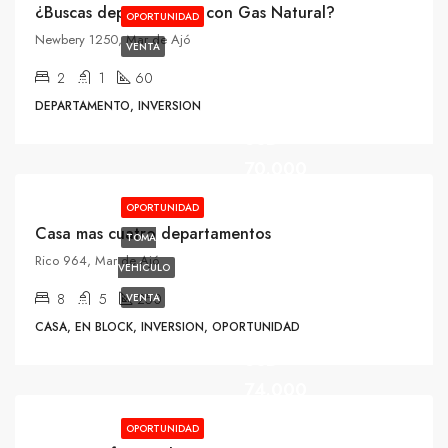
¿Buscas departamento con Gas Natural?
OPORTUNIDAD
Newbery 1250, Mar de Ajó
VENTA
2
1
60
DEPARTAMENTO, INVERSION
USD
70.000
OPORTUNIDAD
Casa mas cuatro departamentos
TOMA
Rico 964, Mar de Ajó
VEHÍCULO
8
5
250
VENTA
CASA, EN BLOCK, INVERSION, OPORTUNIDAD
USD
74.000
OPORTUNIDAD