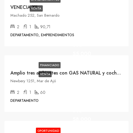
VENECIA XII
VENTA
Machado 252, San Bernardo
2
1
90,71
DEPARTAMENTO, EMPRENDIMIENTOS
USD
55.000
FINANCIADO
Amplio tres ambientes con GAS NATURAL y cochera
VENTA
Newbery 1251, Mar de Ajó
2
1
60
DEPARTAMENTO
USD
58.000
OPORTUNIDAD