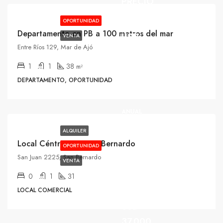
PRECIO
OPORTUNIDAD
Departamento en PB a 100 metros del mar
USD
VENTA
Entre Ríos 129, Mar de Ajó
35.000
1
1
38
m²
USD
DEPARTAMENTO, OPORTUNIDAD
3.000/USD
ALQUILER
ANUAL
ALQUILER
Local Céntrico en San Bernardo
OPORTUNIDAD
San Juan 2225, San Bernardo
VENTA
0
1
31
LOCAL COMERCIAL
USD
37.000