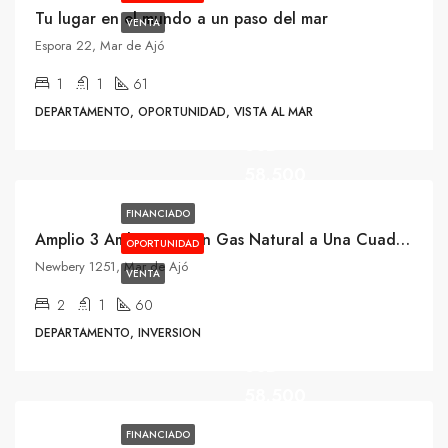
Tu lugar en el mundo a un paso del mar
VENTA
Espora 22, Mar de Ajó
1
1
61
DEPARTAMENTO, OPORTUNIDAD, VISTA AL MAR
USD
58.500
FINANCIADO
Amplio 3 Ambientes con Gas Natural a Una Cuadra del MAR
OPORTUNIDAD
Newbery 1251, Mar de Ajó
VENTA
2
1
60
DEPARTAMENTO, INVERSION
USD
58.500
FINANCIADO