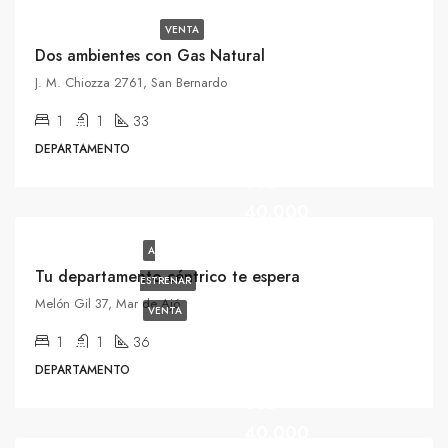
VENTA
Dos ambientes con Gas Natural
J. M. Chiozza 2761, San Bernardo
1
1
33
DEPARTAMENTO
USD
40.000
A
Tu departamento céntrico te espera
ESTRENAR
Melón Gil 37, Mar de Ajó
VENTA
1
1
36
DEPARTAMENTO
USD
40.000