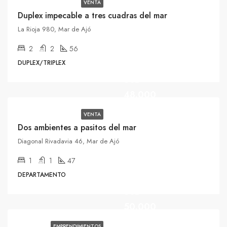
VENTA
Duplex impecable a tres cuadras del mar
La Rioja 980, Mar de Ajó
2
2
56
DUPLEX/TRIPLEX
USD
48.000
VENTA
Dos ambientes a pasitos del mar
Diagonal Rivadavia 46, Mar de Ajó
1
1
47
DESDE
DEPARTAMENTO
USD
50.000
EMPRENDIMIENTOS