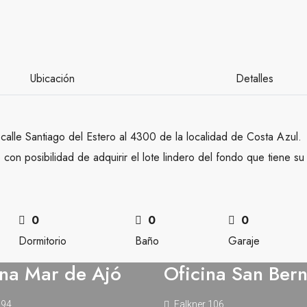
Ubicación
Detalles
alle Santiago del Estero al 4300 de la localidad de Costa Azul.
on posibilidad de adquirir el lote lindero del fondo que tiene su
0
0
0
Dormitorio
Baño
Garaje
ina Mar de Ajó
Oficina San Ber
 94
Falkner 106