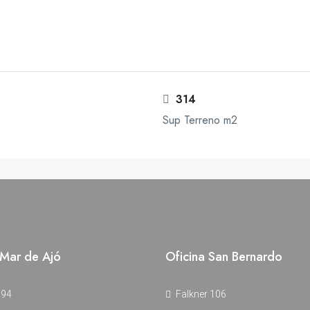
314
Sup Terreno m2
 Mar de Ajó
Oficina San Bernardo
 94
Falkner 106