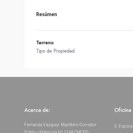
Resúmen
Terreno
Tipo de Propiedad
Acerca de:
Oficina
Fernanda Vazquez: Martillero-Corredor
Espora
Público Matrícula Nº 1149 CMCPD