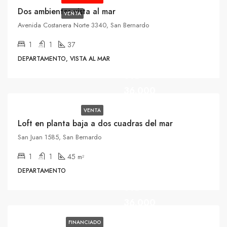
Dos ambientes vista al mar
VENTA
Avenida Costanera Norte 3340, San Bernardo
NUEVO
1
1
37
PRECIO
DEPARTAMENTO, VISTA AL MAR
USD
36.000
VENTA
Loft en planta baja a dos cuadras del mar
San Juan 1585, San Bernardo
1
1
45
m²
Oportunidad
DEPARTAMENTO
USD
36.000
FINANCIADO