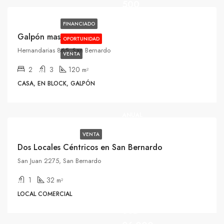
500
FINANCIADO
Galpón mas casa
USD
OPORTUNIDAD
Hernandarias 865, San Bernardo
25.000
VENTA
2
3
120
m²
USD
CASA, EN BLOCK, GALPÓN
5.000/USD
ALQUILER
ANUAL
VENTA
Dos Locales Céntricos en San Bernardo
San Juan 2275, San Bernardo
1
32
m²
LOCAL COMERCIAL
USD