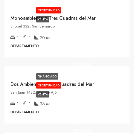
OPORTUNIDAD
Monoambiente a Tres Cuadras del Mar
VENTA
Strobel 332, San Bernardo
1
1
20
m²
DEPARTAMENTO
USD
29.000
FINANCIADO
Dos Ambientes a Dos Cuadras del Mar
OPORTUNIDAD
San Juan 1432, Mar de Ajó
VENTA
1
1
36
m²
DEPARTAMENTO
USD
29.000