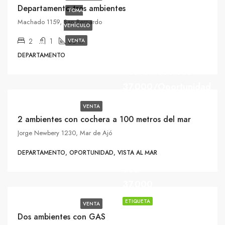
Departamento tres ambientes
TOMA
Machado 1159, San Bernardo
VEHÍCULO
2
1
65
VENTA
m²
DEPARTAMENTO
Nuevo Precio
USD
37.000/Oportunidad
VENTA
2 ambientes con cochera a 100 metros del mar
Jorge Newbery 1230, Mar de Ajó
DEPARTAMENTO, OPORTUNIDAD, VISTA AL MAR
USD
37.000
ETIQUETA
VENTA
Dos ambientes con GAS