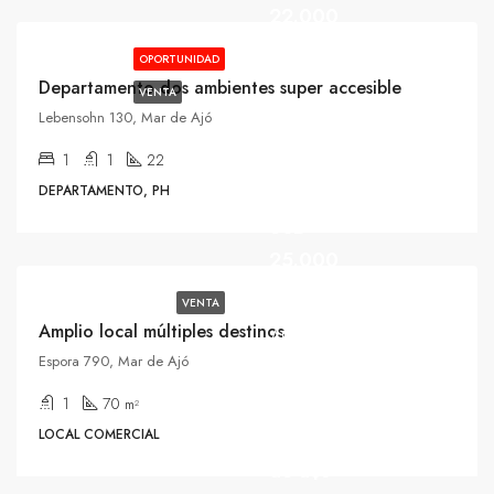
22.000
OPORTUNIDAD
Departamento dos ambientes super accesible
VENTA
Lebensohn 130, Mar de Ajó
1
1
22
DEPARTAMENTO, PH
USD
25.000
VENTA
Amplio local múltiples destinos
ANTICIPO
Espora 790, Mar de Ajó
USD
25.000/y
1
70
m²
60 cuotas
LOCAL COMERCIAL
de u$s