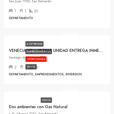
San Juan 1700, San Bernardo
1
1
30
DEPARTAMENTO
USD
38.000
A ESTRENAR
VENECIA VII – ULTIMA UNIDAD ENTREGA INMEDIATA
EMPRENDIMIENTOS
Santiago del Estero 4075,
OPORTUNIDAD
2
1
42
VENTA
DEPARTAMENTO, EMPRENDIMIENTOS, INVERSION
USD
38.000
VENTA
Dos ambientes con Gas Natural
J. M. Chiozza 2761, San Bernardo