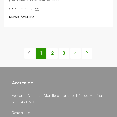
1
1
33
DEPARTAMENTO
1
2
3
4
Acerca de:
Fernanda Vazquez: Martillero-Corredor Público Matrícula
Nº 1149 CMCPD
Read more