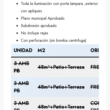
Toda la iluminación con porta lampara ,exterior
con apliques
Plano municipal Aprobado
Subdivisión aprobado
No Incluye rejas
Con perforación (sin bomba centrifuga)
UNIDAD
M2
ORIENT
3
AMB
48m²+Patio+Terraza
FRENTE
PB
3 AMB
48m²+Patio+Terraza
FRENTE
PB
3 AMB
CONTR
48m²+Patio+Terraza