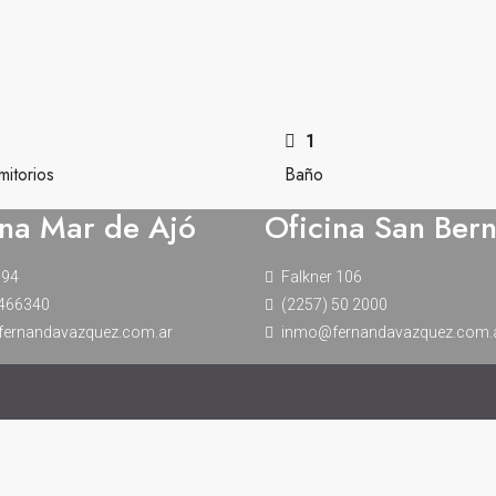
3
1
itorios
Baño
ina Mar de Ajó
Oficina San Ber
 94
Falkner 106
 466340
(2257) 50 2000
ernandavazquez.com.ar
inmo@fernandavazquez.com.