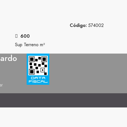
Código:
574002
600
Sup Terreno m²
nardo
ar