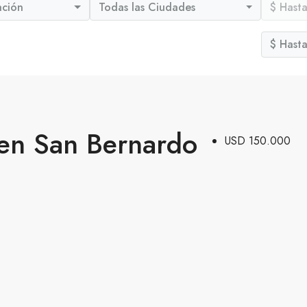
ación
Todas las Ciudades
$ Hast
$ Hast
en San Bernardo
USD 150.000