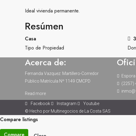
Ideal vivienda permanente.
Resúmen
Casa
Tipo de Propiedad
Dorm
Acerca de:
Ofic
Fernanda Vazquez: Martillero-Corredor
Espora
Público Matrícula Nº 1149 CMCPD
(2257)
inmo@f
Read more
Facebook
Instagram
Youtube
© Hecho por Multinegocios de La Costa SAS
Compare listings
Compare
Close