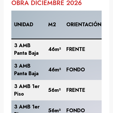
OBRA DICIEMBRE 2026
UNIDAD
M2
ORIENTACIÓN
C
3 AMB
U
46m²
FRENTE
Panta Baja
46
3 AMB
U
46m²
FONDO
Panta Baja
46
3 AMB 1er
U
56m²
FRENTE
Piso
56
3 AMB 1er
U
56m²
FONDO