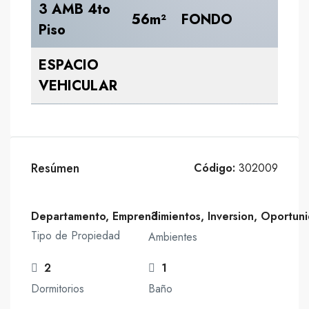
3 AMB 4to
U
56m²
FONDO
Piso
68
ESPACIO
U
VEHICULAR
7.
Resúmen
Código:
302009
Departamento, Emprendimientos, Inversion, Oportun
3
Tipo de Propiedad
Ambientes
2
1
Dormitorios
Baño