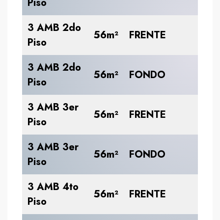
Piso
56
3 AMB 2do
U
56m²
FRENTE
Piso
58
3 AMB 2do
U
56m²
FONDO
Piso
61
3 AMB 3er
U
56m²
FRENTE
Piso
61
3 AMB 3er
U
56m²
FONDO
Piso
64
3 AMB 4to
U
56m²
FRENTE
Piso
65