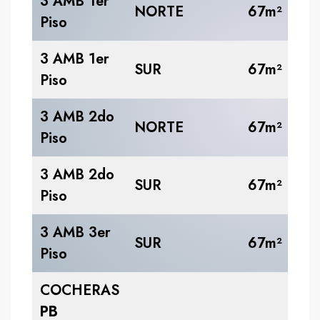
3 AMB 1er
US
NORTE
67m²
Piso
89
3 AMB 1er
US
SUR
67m²
Piso
89
3 AMB 2do
US
NORTE
67m²
Piso
94
3 AMB 2do
US
SUR
67m²
Piso
94
3 AMB 3er
US
SUR
67m²
Piso
99
COCHERAS
US
PB
10