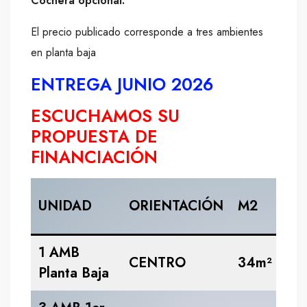
Cochera opcional.
El precio publicado corresponde a tres ambientes
en planta baja
ENTREGA JUNIO 2026
ESCUCHAMOS SU
PROPUESTA DE
FINANCIACIÓN
UNIDAD
ORIENTACIÓN
M2
PR
1 AMB
US
CENTRO
34m²
Planta Baja
45