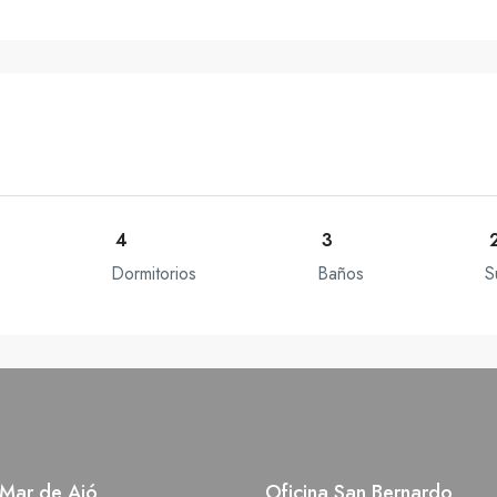
4
3
Dormitorios
Baños
S
 Mar de Ajó
Oficina San Bernardo