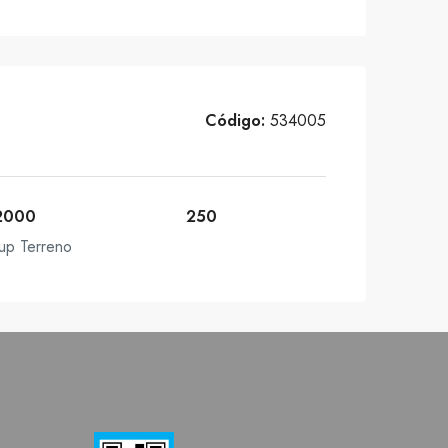
Código:
534005
2000
250
up Terreno